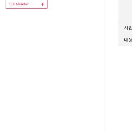
TOP Member
사
내