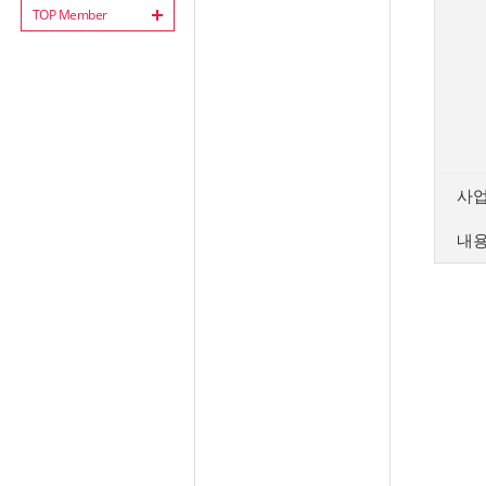
TOP Member
사
내