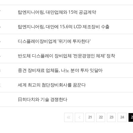
7
탑엔지니어링, 대만업체와 15억 공급계약
6
탑엔지니어링, 대만에 15.6억 LCD 제조장비 수출
5
디스플레이장비업계 '위기에 투자한다'
4
반도체 디스플레이 장비업체 '전문경영인 체제' 정착
3
중견 장비재료 업체들, 나노 분야 투자 잇달아
2
세계 최고의 첨단장비회사를 꿈꾼다
1
日히다치와 기술 경쟁한다
21
22
23
24
2